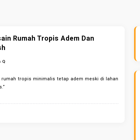
sain Rumah Tropis Adem Dan
sh
n Q
 rumah tropis minimalis tetap adem meski di lahan
s.”