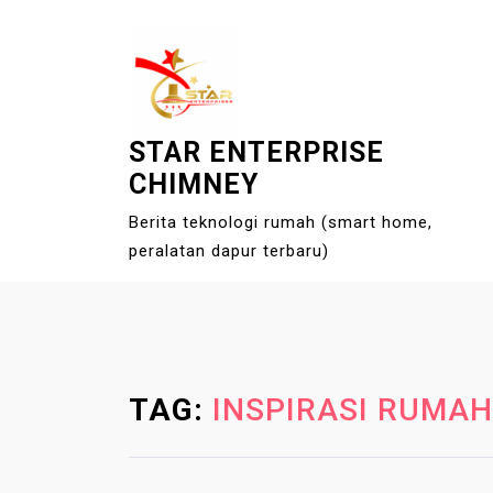
S
k
i
p
t
STAR ENTERPRISE
o
CHIMNEY
c
o
Berita teknologi rumah (smart home,
n
peralatan dapur terbaru)
t
e
n
t
TAG:
INSPIRASI RUMA