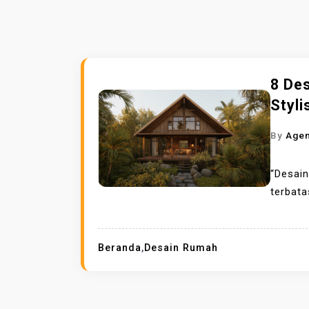
8 De
Styli
By
Age
“Desain
terbata
Beranda
,
Desain Rumah