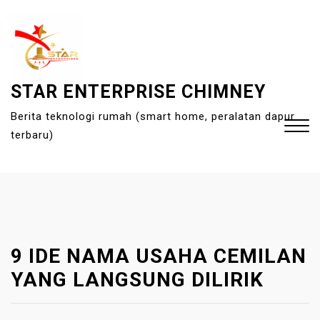
S
k
i
p
t
STAR ENTERPRISE CHIMNEY
o
Berita teknologi rumah (smart home, peralatan dapur
c
terbaru)
o
n
t
Close
e
Menu
n
t
9 IDE NAMA USAHA CEMILAN
YANG LANGSUNG DILIRIK