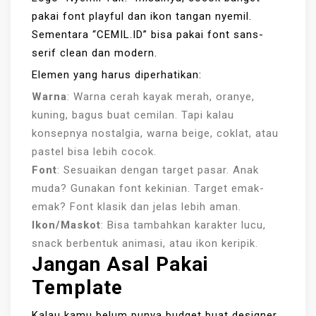
pakai font playful dan ikon tangan nyemil.
Sementara “CEMIL.ID” bisa pakai font sans-
serif clean dan modern.
Elemen yang harus diperhatikan:
Warna
: Warna cerah kayak merah, oranye,
kuning, bagus buat cemilan. Tapi kalau
konsepnya nostalgia, warna beige, coklat, atau
pastel bisa lebih cocok.
Font
: Sesuaikan dengan target pasar. Anak
muda? Gunakan font kekinian. Target emak-
emak? Font klasik dan jelas lebih aman.
Ikon/Maskot
: Bisa tambahkan karakter lucu,
snack berbentuk animasi, atau ikon keripik.
Jangan Asal Pakai
Template
Kalau kamu belum punya budget buat designer,