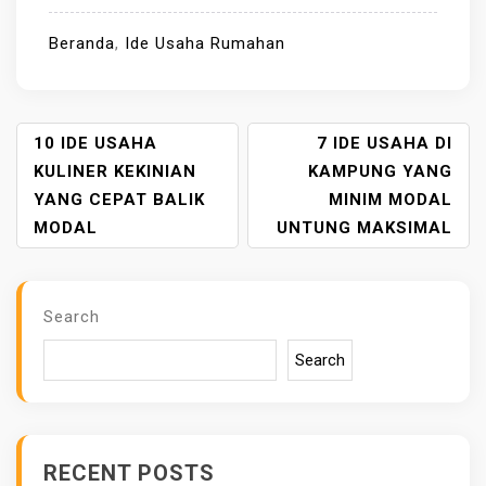
Beranda
,
Ide Usaha Rumahan
P
10 IDE USAHA
7 IDE USAHA DI
O
KULINER KEKINIAN
KAMPUNG YANG
S
YANG CEPAT BALIK
MINIM MODAL
T
MODAL
UNTUNG MAKSIMAL
N
A
V
Search
I
G
Search
A
T
I
O
RECENT POSTS
N