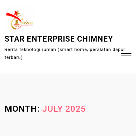
S
k
i
p
t
STAR ENTERPRISE CHIMNEY
o
Berita teknologi rumah (smart home, peralatan dapur
c
terbaru)
o
n
t
Close
e
Menu
n
t
MONTH:
JULY 2025