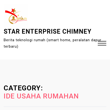
S
k
i
p
t
STAR ENTERPRISE CHIMNEY
o
Berita teknologi rumah (smart home, peralatan dapur
c
terbaru)
o
n
t
Close
e
Menu
n
t
CATEGORY:
IDE USAHA RUMAHAN