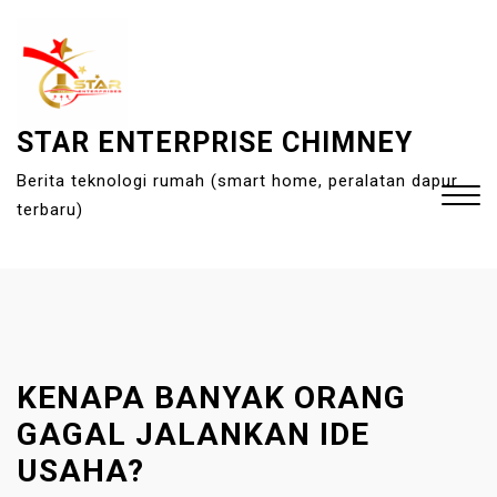
S
k
i
p
t
STAR ENTERPRISE CHIMNEY
o
Berita teknologi rumah (smart home, peralatan dapur
c
terbaru)
o
n
t
Close
e
Menu
n
t
KENAPA BANYAK ORANG
GAGAL JALANKAN IDE
USAHA?