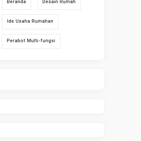
Beranda
Desain Rumah
Ide Usaha Rumahan
Perabot Multi-fungsi
ihokibet
Daftar Togel Online
Evo Hoki