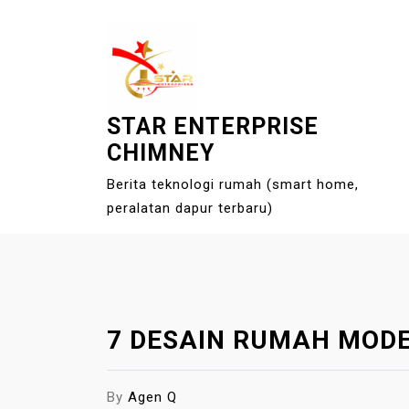
S
k
i
p
t
STAR ENTERPRISE
o
CHIMNEY
c
o
Berita teknologi rumah (smart home,
n
peralatan dapur terbaru)
t
e
n
t
7 DESAIN RUMAH MOD
By
Agen Q