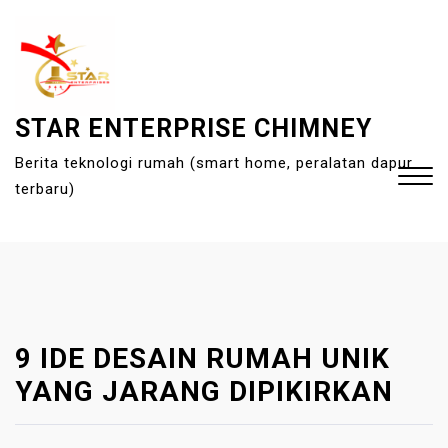
S
k
i
p
t
STAR ENTERPRISE CHIMNEY
o
Berita teknologi rumah (smart home, peralatan dapur
c
terbaru)
o
n
t
Close
e
Menu
n
t
9 IDE DESAIN RUMAH UNIK
YANG JARANG DIPIKIRKAN