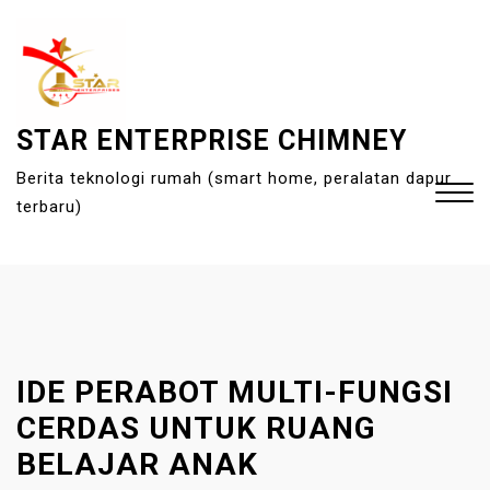
S
k
i
p
t
STAR ENTERPRISE CHIMNEY
o
Berita teknologi rumah (smart home, peralatan dapur
c
terbaru)
o
n
t
Close
e
Menu
n
t
IDE PERABOT MULTI-FUNGSI
CERDAS UNTUK RUANG
BELAJAR ANAK