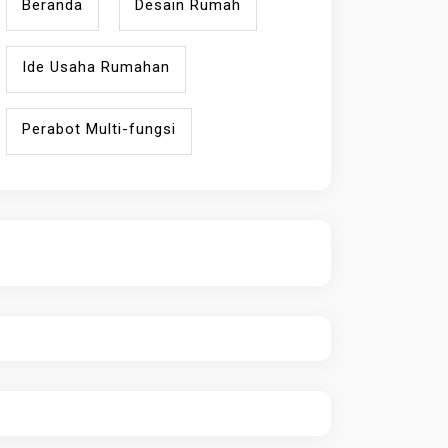
Beranda
Desain Rumah
Ide Usaha Rumahan
Perabot Multi-fungsi
ihokibet
Daftar Togel Online
Evo Hoki