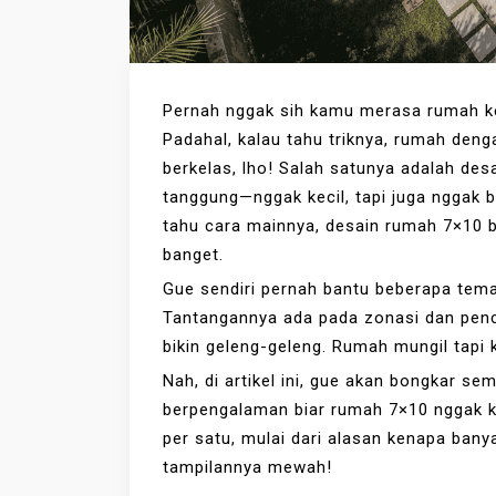
Pernah nggak sih kamu merasa rumah kec
Padahal, kalau tahu triknya, rumah den
berkelas, lho! Salah satunya adalah des
tanggung—nggak kecil, tapi juga nggak be
tahu cara mainnya, desain rumah 7×10 bi
banget.
Gue sendiri pernah bantu beberapa tema
Tantangannya ada pada zonasi dan penca
bikin geleng-geleng. Rumah mungil tapi k
Nah, di artikel ini, gue akan bongkar se
berpengalaman biar rumah 7×10 nggak ka
per satu, mulai dari alasan kenapa banya
tampilannya mewah!