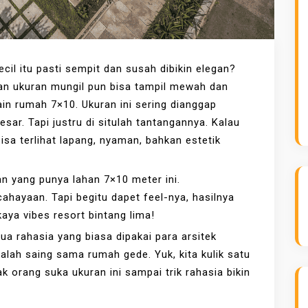
il itu pasti sempit dan susah dibikin elegan?
gan ukuran mungil pun bisa tampil mewah dan
ain rumah 7×10. Ukuran ini sering dianggap
sar. Tapi justru di situlah tantangannya. Kalau
sa terlihat lapang, nyaman, bahkan estetik
n yang punya lahan 7×10 meter ini.
hayaan. Tapi begitu dapet feel-nya, hasilnya
aya vibes resort bintang lima!
mua rahasia yang biasa dipakai para arsitek
lah saing sama rumah gede. Yuk, kita kulik satu
k orang suka ukuran ini sampai trik rahasia bikin