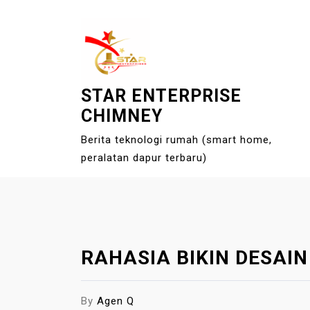
S
k
i
p
t
STAR ENTERPRISE
o
CHIMNEY
c
o
Berita teknologi rumah (smart home,
n
peralatan dapur terbaru)
t
e
n
t
RAHASIA BIKIN DESAI
By
Agen Q