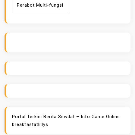
Perabot Multi-fungsi
ihokibet
Daftar Togel Online
Evo Hoki
Portal Terkini Berita
Sewdat – Info Game Online
breakfastatlillys