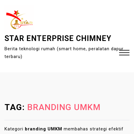
S
k
i
p
t
STAR ENTERPRISE CHIMNEY
o
Berita teknologi rumah (smart home, peralatan dapur
c
terbaru)
o
n
t
Close
e
Menu
n
t
TAG:
BRANDING UMKM
Kategori
branding UMKM
membahas strategi efektif