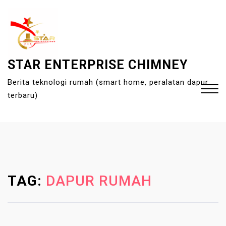
S
k
i
p
t
STAR ENTERPRISE CHIMNEY
o
Berita teknologi rumah (smart home, peralatan dapur
c
terbaru)
o
n
t
Close
e
Menu
n
t
TAG:
DAPUR RUMAH