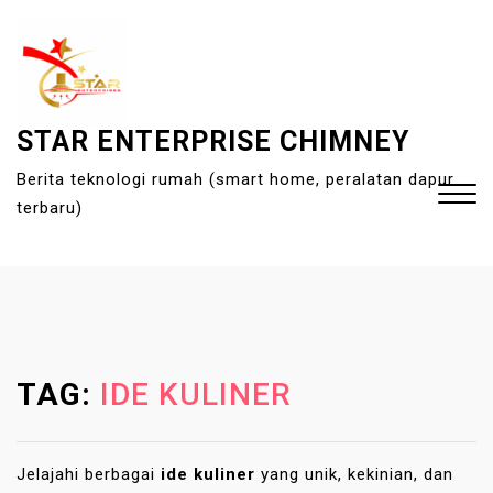
S
k
i
p
t
STAR ENTERPRISE CHIMNEY
o
Berita teknologi rumah (smart home, peralatan dapur
c
terbaru)
o
n
t
Close
e
Menu
n
t
TAG:
IDE KULINER
Jelajahi berbagai
ide kuliner
yang unik, kekinian, dan