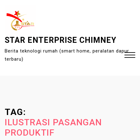
S
k
i
p
t
STAR ENTERPRISE CHIMNEY
o
Berita teknologi rumah (smart home, peralatan dapur
c
terbaru)
o
n
t
Close
e
Menu
n
t
TAG:
ILUSTRASI PASANGAN
PRODUKTIF