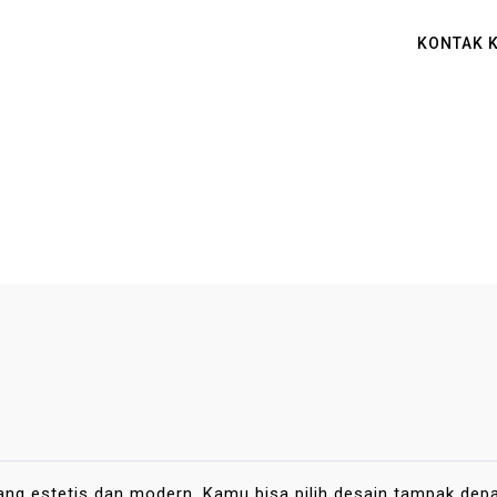
KONTAK 
ng estetis dan modern. Kamu bisa pilih desain tampak depan