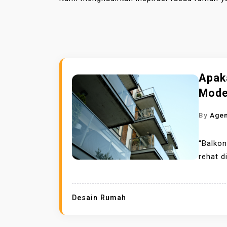
Apak
Mode
By
Age
“Balkon
rehat d
Desain Rumah