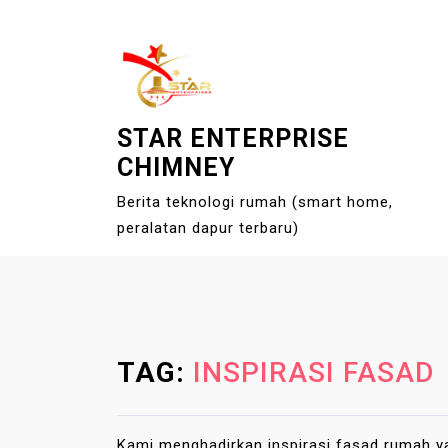
S
k
i
p
t
STAR ENTERPRISE
o
CHIMNEY
c
o
Berita teknologi rumah (smart home,
n
peralatan dapur terbaru)
t
e
n
t
TAG:
INSPIRASI FASAD
Kami menghadirkan inspirasi fasad rumah ya