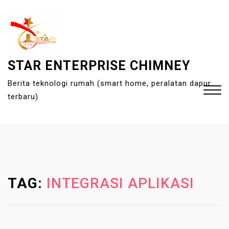
S
k
i
p
t
STAR ENTERPRISE CHIMNEY
o
Berita teknologi rumah (smart home, peralatan dapur
c
terbaru)
o
n
t
Close
e
Menu
n
t
TAG:
INTEGRASI APLIKASI