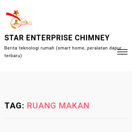
S
k
i
p
t
STAR ENTERPRISE CHIMNEY
o
Berita teknologi rumah (smart home, peralatan dapur
c
terbaru)
o
n
t
Close
e
Menu
n
t
TAG:
RUANG MAKAN