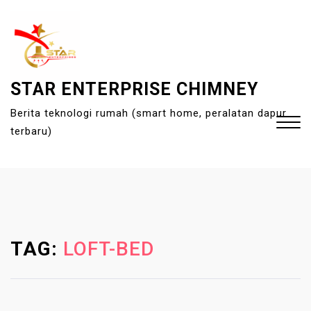
S
k
i
p
t
STAR ENTERPRISE CHIMNEY
o
Berita teknologi rumah (smart home, peralatan dapur
c
terbaru)
o
n
t
Close
e
Menu
n
t
TAG:
LOFT-BED